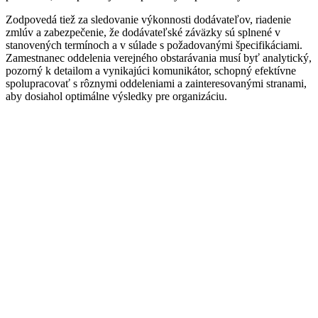
Zodpovedá tiež za sledovanie výkonnosti dodávateľov, riadenie
zmlúv a zabezpečenie, že dodávateľské záväzky sú splnené v
stanovených termínoch a v súlade s požadovanými špecifikáciami.
Zamestnanec oddelenia verejného obstarávania musí byť analytický,
pozorný k detailom a vynikajúci komunikátor, schopný efektívne
spolupracovať s rôznymi oddeleniami a zainteresovanými stranami,
aby dosiahol optimálne výsledky pre organizáciu.