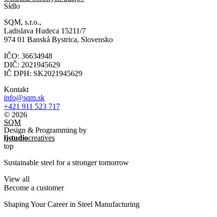
Sídlo
SQM, s.r.o.,
Ladislava Hudeca 15211/7
974 01 Banská Bystrica, Slovensko
IČO: 36634948
DIČ: 2021945629
IČ DPH: SK2021945629
Kontakt
info@sqm.sk
+421 911 523 717
© 2026
SQM
Design & Programming by
ljstudio
creatives
top
Sustainable steel for a stronger tomorrow
View all
Become a customer
Shaping Your Career in Steel Manufacturing