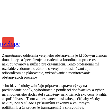
nvelope
Zamestnanec oddelenia verejného obstarávania je kľúčovým členom
tímu, ktorý sa špecializuje na riadenie a koordináciu procesov
nákupu tovarov a služieb pre organizáciu. Tento profesionál má
rozsiahle vedomosti o zákone o verejnom obstarávaní a je
odborníkom na plánovanie, vykonávanie a monitorovanie
obstarávacích procesov.
Jeho hlavné úlohy zahŕňajú prípravu a správu výzvy na
predkladanie ponúk, vyhodnotenie ponúk od dodávateľov a výber
najvhodnejšieho dodávateľa založený na kritériách ako cena, kvalita
a spoľahlivosť. Tento zamestnanec musí zabezpečiť, aby všetky
nákupy boli v súlade s príslušnými zákonmi a vnútornými
politikami, a že proces je transparentný a spravodlivý.